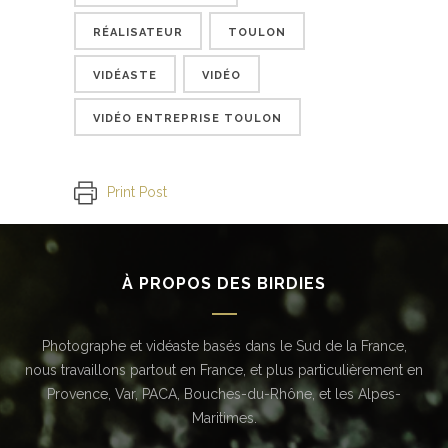
RÉALISATEUR
TOULON
VIDÉASTE
VIDÉO
VIDÉO ENTREPRISE TOULON
Print Post
À PROPOS DES BIRDIES
Photographe et vidéaste basés dans le Sud de la France,
nous travaillons partout en France, et plus particulièrement en
Provence, Var, PACA, Bouches-du-Rhône, et les Alpes-
Maritimes.