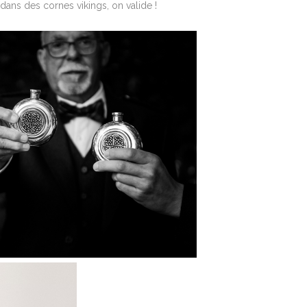
dans des cornes vikings, on valide !