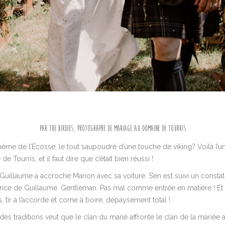
Par The Birdies, photographe de mariage au Domaine de Tourris
hème de l’Écosse, le tout saupoudré d’une touche de viking? Voilà l’
Tourris, et il faut dire que c’était bien réussi !
 : Guillaume a accroché Marion avec sa voiture. S’en est suivi un const
rance de Guillaume. Gentleman. Pas mal comme entrée en matière ! Et c’
s, tir à l’accorde et corne à boire, dépaysement total !
s traditions veut que le clan du marié affronte le clan de la mariée au