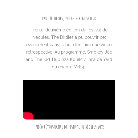
Par The Birdies, vidéaste-réalisateur
Trente-deuxième édition du festival de
Néoules, The Birdies a pu couvrir cet
événement dans le but d’en faire une vidéo
rétrospective. Au programme, Smokey Joe
and The Kid, Dubioza Kolektiv, Inna de Yard
ou encore MB14 !
Vidéo rétrospective du festival de Néoules 2023