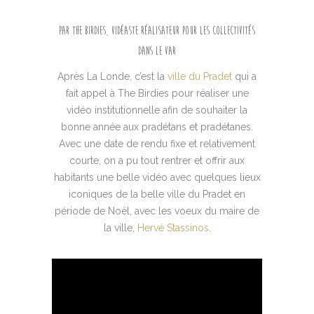
Par The Birdies, vidéaste réalisateur pour les collectivités
dans le Var
Après La Londe, c’est la
ville du Pradet
qui a
fait appel à The Birdies pour réaliser une
vidéo institutionnelle afin de souhaiter la
bonne année aux pradétans et pradétanes.
Avec une date de rendu fixe et relativement
courte, on a pu tout rentrer et offrir aux
habitants une belle vidéo avec quelques lieux
iconiques de la belle ville du Pradet en
période de Noël, avec les voeux du maire de
la ville,
Hervé Stassinos
.