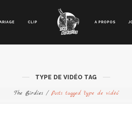
ARIAGE
CLIP
A PROPOS
J
TYPE DE VIDÉO TAG
The Birdies
/
Posts tagged "type de vidéo"