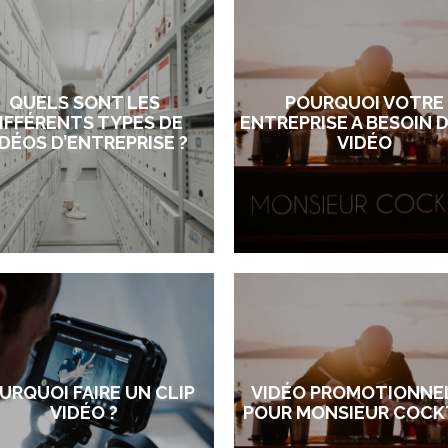
QUELS SONT LES
POURQUOI VOTRE
IFFÉRENTS TYPES DE
ENTREPRISE A BESOIN 
IDÉOS D’ENTREPRISE ?
VIDÉO
URQUOI FAIRE UN CLIP
VIDÉO PROMOTIONNE
VIDÉO ?
POUR MONSIEUR COCK