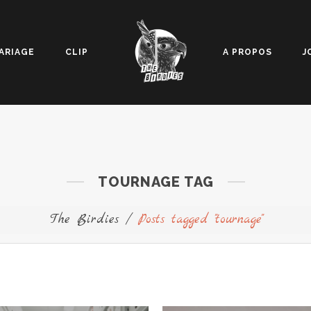
ARIAGE
CLIP
A PROPOS
J
TOURNAGE TAG
The Birdies
/
Posts tagged "tournage"