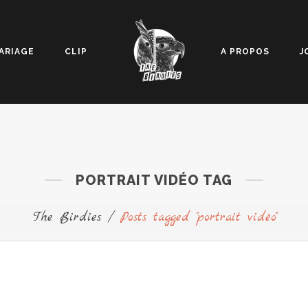
ARIAGE
CLIP
A PROPOS
J
PORTRAIT VIDÉO TAG
The Birdies
/
Posts tagged "portrait vidéo"