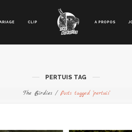
ARIAGE
CLIP
A PROPOS
J
PERTUIS TAG
The Birdies
/
Posts tagged "pertuis"