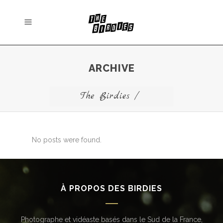
ARCHIVE
The Birdies
/
No posts were found.
À PROPOS DES BIRDIES
Photographe et vidéaste basés dans le Sud de la France,