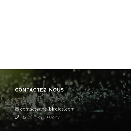
CONTACTEZ-NOUS
contact@the-birdies.com
+33 (0) 6 35 20 02 47‬