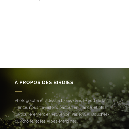
À PROPOS DES BIRDIES
Photographe et vidéaste basés dans le Sud de la
France, nous travaillons partout en France, et plus
particulièrement en Provence, Var, PACA, Bouches-
du-Rhône, et les Alpes-Maritimes.