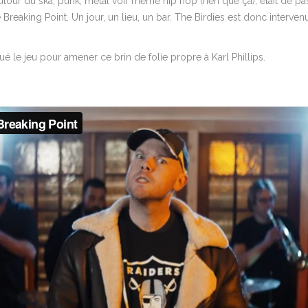
e autour du ska, punk, metal voir même hip hop (rien que ça), était de 
 Breaking Point. Un jour, un lieu, un bar. The Birdies est donc interven
ué le jeu pour amener ce brin de folie propre à Karl Phillips.