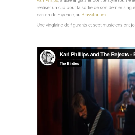
Karl Philips
, artiste anglais et dont le style tourn
réaliser un clip pour la sortie de son dernier single
canton de Fayence, au
Brassitorium
.
Une vingtaine de figurants et sept musiciens ont jo