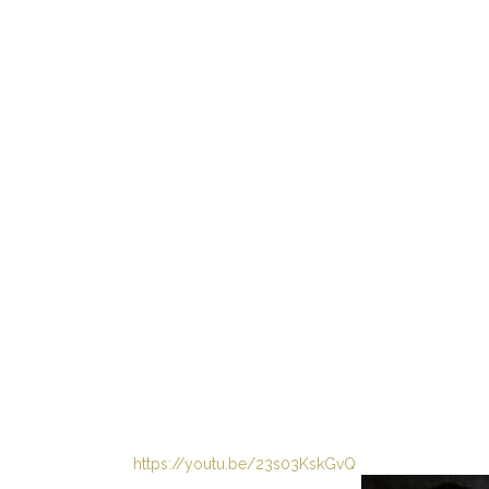
https://youtu.be/23s03KskGvQ