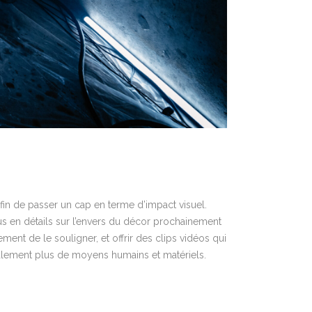
afin de passer un cap en terme d’impact visuel.
us en détails sur l’envers du décor prochainement
ement de le souligner, et offrir des clips vidéos qui
alement plus de moyens humains et matériels.