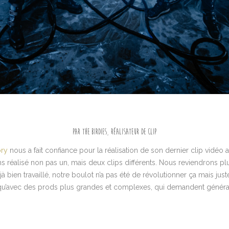
Par The Birdies, réalisateur de clip
ry
nous a fait confiance pour la réalisation de son dernier clip vidéo 
s réalisé non pas un, mais deux clips différents. Nous reviendrons pl
à bien travaillé, notre boulot n’a pas été de révolutionner ça mais just
t qu’avec des prods plus grandes et complexes, qui demandent génér