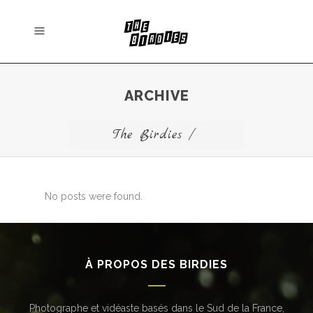
ARCHIVE
The Birdies
/
No posts were found.
À PROPOS DES BIRDIES
Photographe et vidéaste basés dans le Sud de la France,