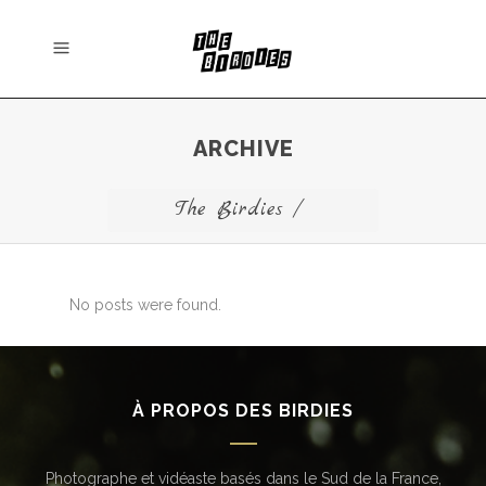
ARCHIVE
The Birdies
/
No posts were found.
À PROPOS DES BIRDIES
Photographe et vidéaste basés dans le Sud de la France,