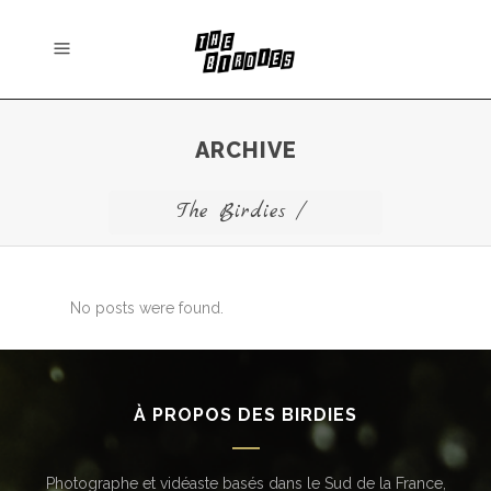
ARCHIVE
The Birdies
/
No posts were found.
À PROPOS DES BIRDIES
Photographe et vidéaste basés dans le Sud de la France,